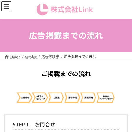
コ
ナ
ン
ビ
テ
ゲ
ン
ー
ツ
シ
へ
ョ
広告掲載までの流れ
ス
ン
キ
に
ッ
移
プ
動
Home
Service
広告代理業
広告掲載までの流れ
ご掲載までの流れ
STEP１ お問合せ