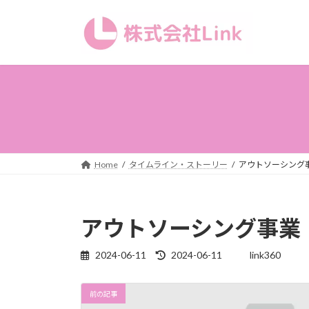
コ
ナ
ン
ビ
テ
ゲ
ン
ー
ツ
シ
へ
ョ
ス
ン
キ
に
ッ
移
プ
動
Home
タイムライン・ストーリー
アウトソーシング
アウトソーシング事業
2024-06-11
2024-06-11
link360
最
終
更
前の記事
新